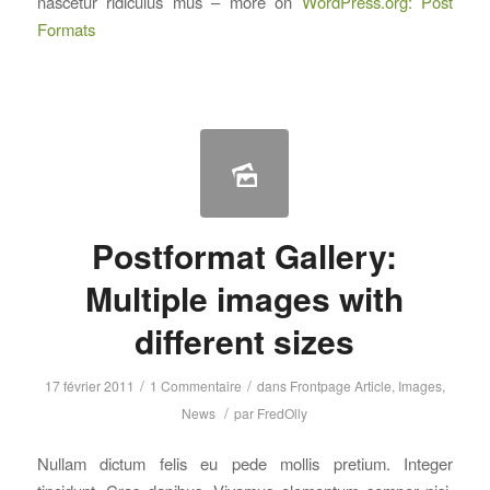
nascetur ridiculus mus – more on
WordPress.org: Post
Formats
Postformat Gallery:
Multiple images with
different sizes
/
/
17 février 2011
1 Commentaire
dans
Frontpage Article
,
Images
,
/
News
par
FredOlly
Nullam dictum felis eu pede mollis pretium. Integer