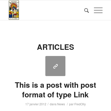
ARTICLES
This is a post with post
format of type Link
/
/
17 janvier 2012
dans
News
par
FredOlly