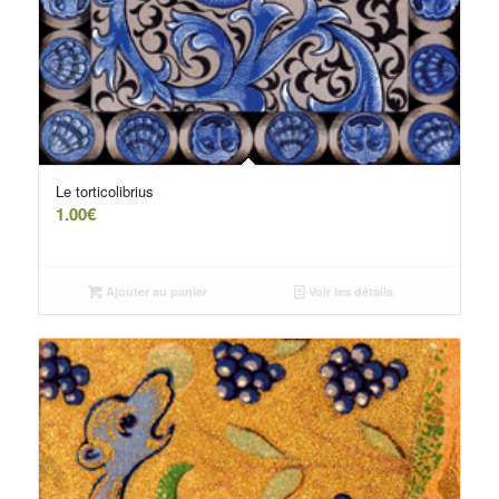
Le torticolibrius
1.00
€
Ajouter au panier
Voir les détails