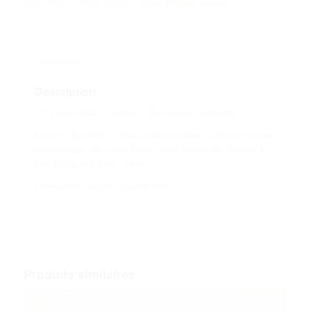
UGS :
3760211784638
Catégorie :
Tribus & Paradis disparus
Description
Description
0376
Eskimaux / Eskimos / Esquimaux (Arctique)
Gravure illustrant l’«
Histoire des voyages
» tome troisième,
en Amérique, par Jules Dufay, chez Bureau de Courval &
Cie, Éditeurs à Paris, 1826
Format 10 x 15 cm – Quadri R°-V°
Produits similaires