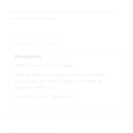
UGS :
3760211783761
Catégories :
Anjou-Poitou-Touraine en 1699
,
Les
joyaux de l'architecture cultuelle
Description
Avis (0)
Description
0289 Fontevraud La Porte Papale
Porte de l’église des religieuses, dite «
Porte Papale
»
Aquarelle de Louis Boudan peignant pour Roger de
Gaignières (1642-1715).
Format 10 x 15 cm – Quadri R°-V°