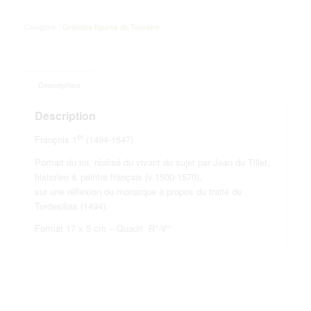
Catégorie :
Grandes figures de Touraine
Description
Description
er
François 1
(1494-1547)
Portrait du roi, réalisé du vivant du sujet par Jean du Tillet,
historien & peintre français (v.1500-1570),
sur une réflexion du monarque à propos du traité de
Tordesillas (1494).
Format 17 x 5 cm – Quadri R°-V°