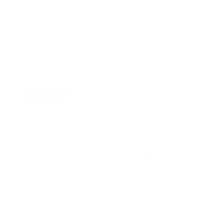
UGS :
3760211780753
Catégorie :
Les "Illustres" des songes drolatiques de
Pantagruel
Description
Avis (0)
Description
0067
Le Cardinal Jean du Bellay : Frère Jean des
Entommeures… en 3d !
“Histoire à la carte” a ici le plaisir de vous proposer deux
cartes de collection ayant trait aux «
inventions
» de Maître
François Rabelais, initialement gravées par François
Desprez en 1565, réincarnées ici en 3D dans la même
posture, à l’initiative de «Histoire à la carte». On y découvre
les célébrités rabelaisiennes, réactualisées sous des
textures dignes de nos meilleurs films fantastiques…
Format 10 x 15 cm – Quadri R°-V°