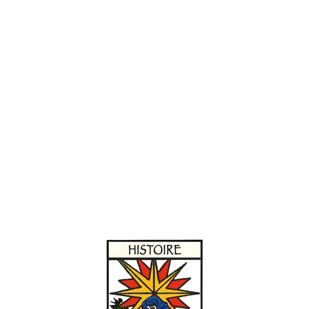
Aquarelle de Louis Boudan peignant pour Roger de Gaignières
Format 10 x 15 cm – Quadri R°-V°