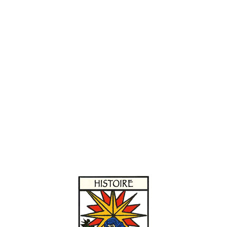
0303
Le signe du Cancer par Rohan
le calendrier de juin
Détail d’enluminure du Maître de Rohan, miniaturiste de 1410 à 
de Rohan
»
Format 10 x 15 cm – Quadri R°-V°