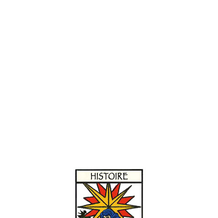
“Histoire à la carte” vous propose ici un inédit de détails d
tels qu’ils étaient perçus au XVe siècle par Jehan Foucquet (1
autant de détails qui font ici que vogue le nuage sous les no
arc-en-ciel, parole d’ange, choeur des anges, diable qui fait p
ont commencé petit…
Coffret contenant 10 cartes de 10 modèles différents – Forma
assorties & livret explicatif de 12 pages.
Prix TTC incluant TVA 5,5%.