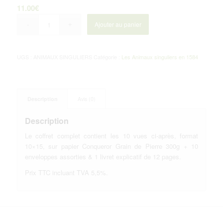
11.00
€
Ajouter au panier
UGS :
ANIMAUX SINGULIERS
Catégorie :
Les Animaux singuliers en 1584
Description
Avis (0)
Description
Le coffret complet contient les 10 vues ci-après, format
10×15, sur papier Conqueror Grain de Pierre 300g + 10
enveloppes assorties & 1 livret explicatif de 12 pages.
Prix TTC incluant TVA 5,5%.