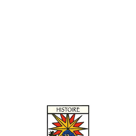
Porrum agreste. En Arabe, Nabathi. En Italien, Porro Salnatic
Hayos, & Pierros de las vinhas. En François, Vigne-porrete, 
Format 10 x 15 cm – Papier Conqueror Grain de pierre 300 g –