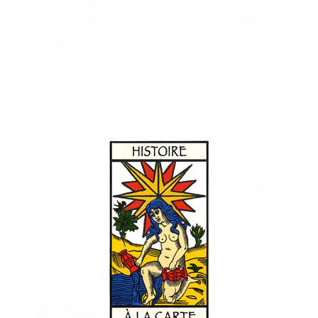
La belle Blancheflor & la Geste des Lohérains
0.95
€
Ajouter au panier
Voir les détails