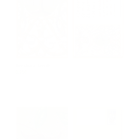
Richelieu & Anouilh
0.95
€
Ajouter au panier
Voir les détails