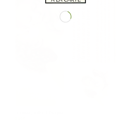
Le baiser papillon & Bécquer
0.95
€