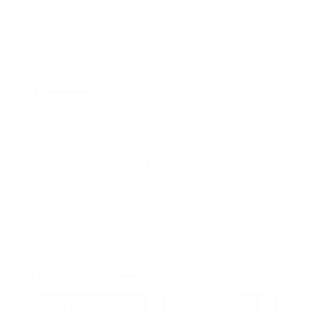
Catégorie :
Enluminures & beaux enchantements
Description
Avis (0)
Description
Mignonne, allons voir si la rose…
Petite ode à la rose de Pierre de Ronsard (1524-1585)
sur un décor de roses et de physalis (amours en cage)
peint par Jean du Tillet (v.1500-1570)
Format 17 x 5 cm – Quadri R°-V°
Produits similaires