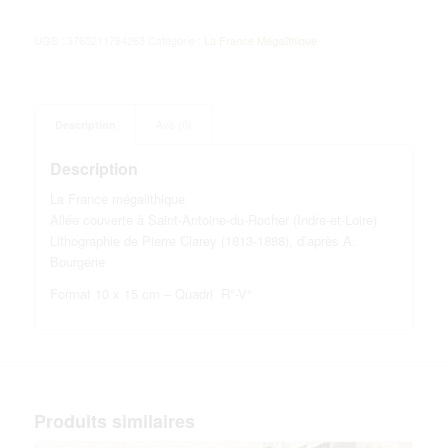
UGS :
3760211784263
Catégorie :
La France Mégalithique
Description
Avis (0)
Description
La France mégalithique
Allée couverte à Saint-Antoine-du-Rocher (Indre-et-Loire)
Lithographie de Pierre Clarey (1813-1888), d’après A.
Bourgerie
Format 10 x 15 cm – Quadri R°-V°
Produits similaires