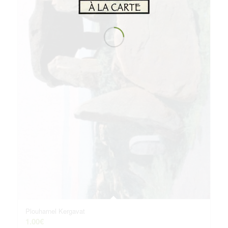
Plouharnel Kergavat
1.00
€