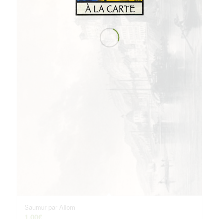
Saumur par Allom
1.00
€