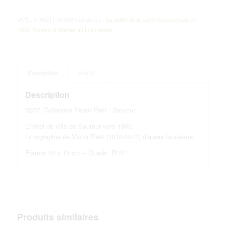
UGS :
3760211781682
Catégories :
La vallée de la Loire monumentale en
1860
,
Saumur & Nantes au fil du temps
Description
Avis (0)
Description
0237 Collection Victor Petit : Saumur
L’Hôtel de ville de Saumur vers 1860.
Lithographie de Victor Petit (1818-1871) d’après lui-même.
Format 10 x 15 cm – Quadri R°-V°
Produits similaires