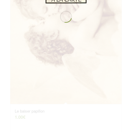
Le baiser papillon
1.00
€