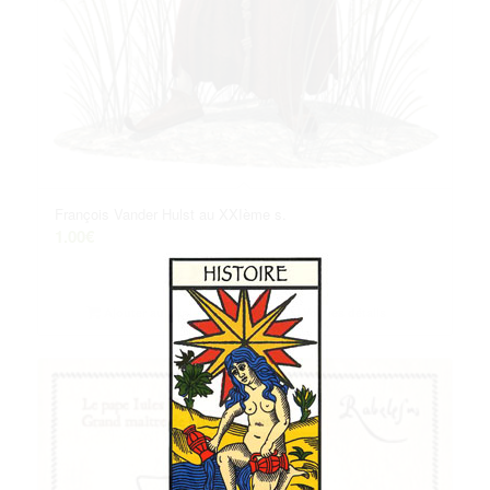
François Vander Hulst au XXIème s.
1.00
€
Ajouter au panier
Voir les détails