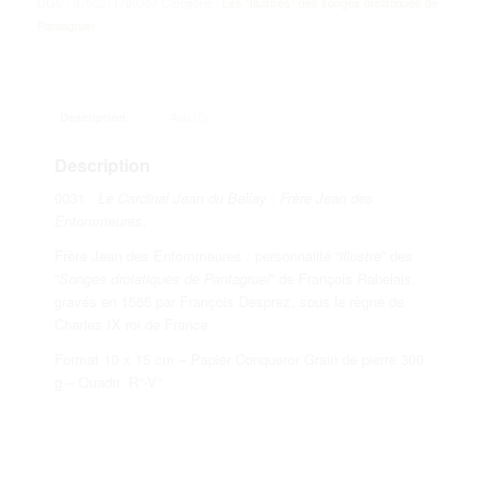
UGS :
3760211780357
Catégorie :
Les "Illustres" des songes drolatiques de
Pantagruel
Description
Avis (0)
Description
0031
Le Cardinal Jean du Bellay : Frère Jean des
Entommeures
.
Frère Jean des Entommeures : personnalité “
illustre
” des
“
Songes drolatiques de Pantagruel
” de François Rabelais,
gravés en 1565 par François Desprez, sous le règne de
Charles IX roi de France.
Format 10 x 15 cm – Papier Conqueror Grain de pierre 300
g – Quadri R°-V°