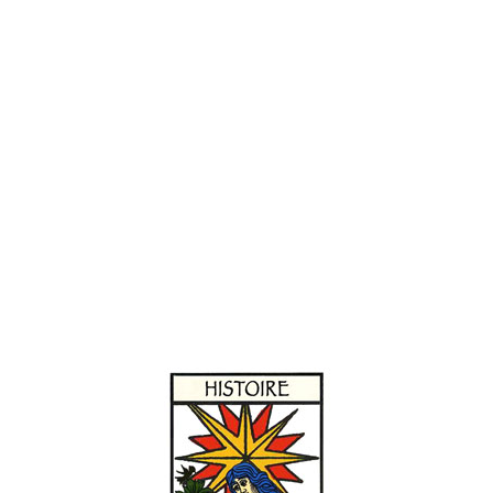
de tapisseries tissées par un même atelier, illustrant plusieu
Pour acheter tout ou partie de ce produit, en carte à l’u
sur la page produit et de double-cliquer sur l’icône comme