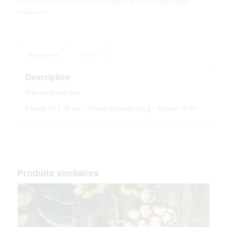
UGS :
3760211780838
Catégorie :
La Nature en Verdures des Ateliers
d'Aubusson
Description
Avis (0)
Description
Une oie et son jars
Format 10 x 15 cm – Papier Satimat 400 g – Quadri R°-V°
Produits similaires